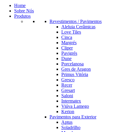
Home
Sobre Nós
Produtos
Revestimentos / Pavimentos
Aleluia Cerâmicas
Love Tiles
Cinca
Margrés
Cliper
Pavigrés
Dune
Porcelanosa
Gres de Aragon
Primus Vitória
Gresco
Recer
Gresart
Saloni
Intermatex
Viúva Lamego
Kerion
Pavimentos para Exterior
Aptus
Soladrilho