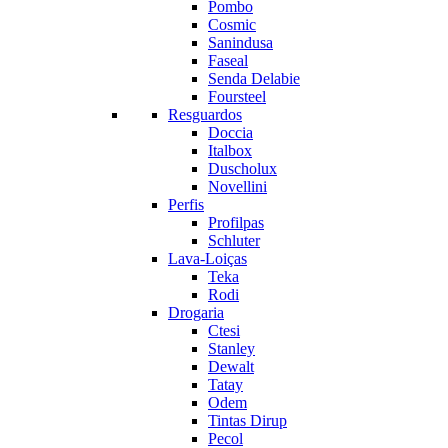
Pombo
Cosmic
Sanindusa
Faseal
Senda Delabie
Foursteel
Resguardos
Doccia
Italbox
Duscholux
Novellini
Perfis
Profilpas
Schluter
Lava-Loiças
Teka
Rodi
Drogaria
Ctesi
Stanley
Dewalt
Tatay
Odem
Tintas Dirup
Pecol