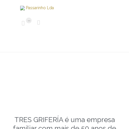
...


TRES GRIFERÍA é uma empresa
familiar com mais de 50 anos de