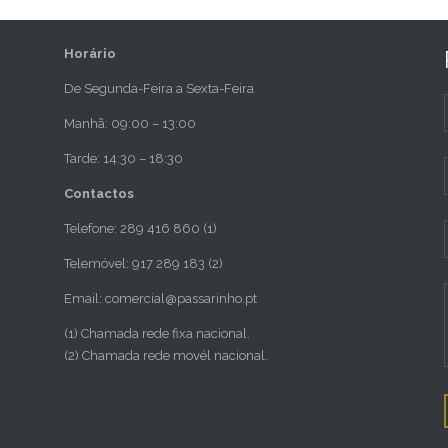
Horário
De Segunda-Feira a Sexta-Feira
Manhã: 09:00 – 13:00
Tarde: 14:30 – 18:30
Contactos
Telefone: 289 416 860 (1)
Telemóvel: 917 289 183 (2)
Email: comercial@passarinho.pt
(1) Chamada rede fixa nacional.
(2) Chamada rede movél nacional.