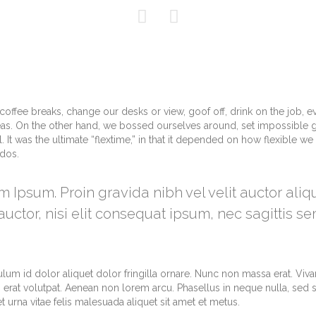


fee breaks, change our desks or view, goof off, drink on the job, e
eas. On the other hand, we bossed ourselves around, set impossible 
It was the ultimate “flextime,” in that it depended on how flexible we 
ndos.
m Ipsum. Proin gravida nibh vel velit auctor ali
uctor, nisi elit consequat ipsum, nec sagittis se
ulum id dolor aliquet dolor fringilla ornare. Nunc non massa erat. Vi
erat volutpat. Aenean non lorem arcu. Phasellus in neque nulla, sed 
 urna vitae felis malesuada aliquet sit amet et metus.