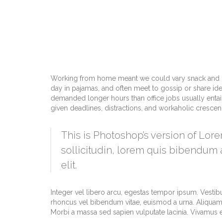
Working from home meant we could vary snack and cof
day in pajamas, and often meet to gossip or share id
demanded longer hours than office jobs usually entail. 
given deadlines, distractions, and workaholic cresce
This is Photoshop’s version of Lore
sollicitudin, lorem quis bibendum a
elit.
Integer vel libero arcu, egestas tempor ipsum. Vestib
rhoncus vel bibendum vitae, euismod a urna. Aliquam 
Morbi a massa sed sapien vulputate lacinia. Vivamus et