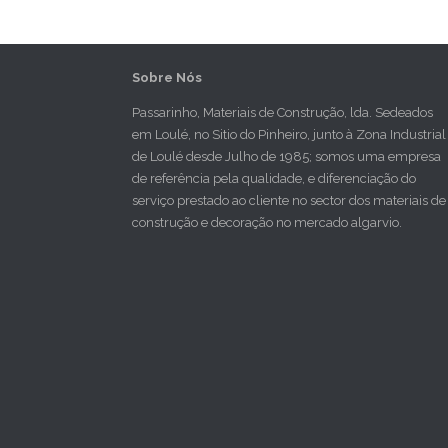
Sobre Nós
Passarinho, Materiais de Construção, lda. Sedeados
em Loulé, no Sitio do Pinheiro, junto à Zona Industrial
de Loulé desde Julho de 1985; somos uma empresa
de referência pela qualidade, e diferenciação do
serviço prestado ao cliente no sector dos materiais de
construção e decoração no mercado algarvio.