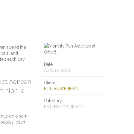
ven spend the
goals, and
felt each day,
Date
Abril 25, 2013
quet. Aenean
Client
BILL BOWERMAN
m nibh id
Category
EXTENSIONS, IMAGE
vamus odio sem,
sodales ipsum.